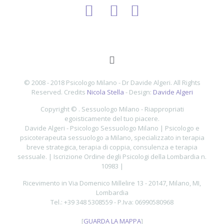
© 2008 - 2018 Psicologo Milano - Dr Davide Algeri. All Rights
Reserved. Credits
Nicola Stella
- Design:
Davide Algeri
Copyright ©
.
Sessuologo Milano - Riappropriati
egoisticamente del tuo piacere.
Davide Algeri - Psicologo Sessuologo Milano |
Psicologo e
psicoterapeuta sessuologo a Milano, specializzato in terapia
breve strategica, terapia di coppia, consulenza e terapia
sessuale. | Iscrizione Ordine degli Psicologi della Lombardia n.
10983 |
Ricevimento in
Via Domenico Millelire
13
-
20147
,
Milano
,
MI
,
Lombardia
Tel.:
+39 348 5308559
- P.Iva:
06990580968
[
GUARDA LA MAPPA
]