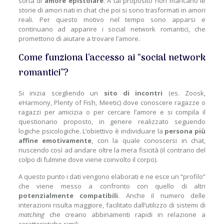
sorta di
amore epistolare
. A tal proposito non mancano le
storie di amori nati in chat che poi si sono trasformati in amori
reali. Per questo motivo nel tempo sono apparsi e
continuano ad apparire i social network romantici, che
promettono di aiutare a trovare l’amore.
Come funziona l’accesso ai “social network
romantici”?
Si inizia scegliendo un
sito di incontri
(es. Zoosk,
eHarmony, Plenty of Fish, Meetic) dove conoscere ragazze o
ragazzi per amicizia o per cercare l’amore e si compila il
questionario proposto, in genere realizzato seguendo
logiche psicologiche. L’obiettivo è individuare la
persona più
affine emotivamente
, con la quale conoscersi in chat,
riuscendo così ad andare oltre la mera fisicità (il contrario del
colpo di fulmine dove viene coinvolto il corpo).
A questo punto i dati vengono elaborati e ne esce un “profilo”
che viene messo a confronto con quello di altri
potenzialmente compatibili
. Anche il numero delle
interazioni risulta maggiore, facilitato dall’utilizzo di sistemi di
matching
che creano abbinamenti rapidi in relazione a