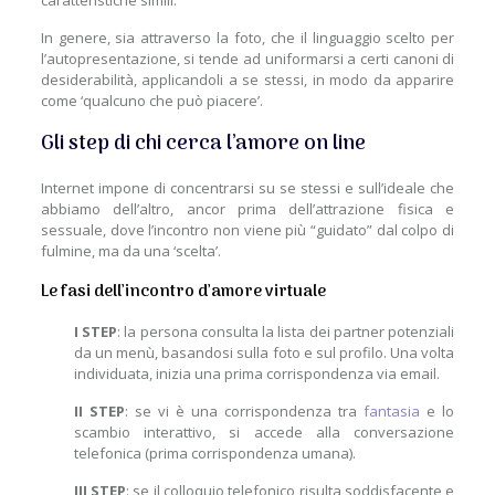
caratteristiche simili.
In genere, sia attraverso la foto, che il linguaggio scelto per
l’autopresentazione, si tende ad uniformarsi a certi canoni di
desiderabilità, applicandoli a se stessi, in modo da apparire
come ‘qualcuno che può piacere’.
Gli step di chi cerca l’amore on line
Internet impone di concentrarsi su se stessi e sull’ideale che
abbiamo dell’altro, ancor prima dell’attrazione fisica e
sessuale, dove l’incontro non viene più “guidato” dal colpo di
fulmine, ma da una ‘scelta’.
Le fasi dell’incontro d’amore virtuale
I STEP
: la persona consulta la lista dei partner potenziali
da un menù, basandosi sulla foto e sul profilo. Una volta
individuata, inizia una prima corrispondenza via email.
II STEP
: se vi è una corrispondenza tra
fantasia
e lo
scambio interattivo, si accede alla conversazione
telefonica (prima corrispondenza umana).
III STEP
: se il colloquio telefonico risulta soddisfacente e