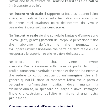
l’attrazione fisica attivata dal
sentire l’esistenza dell’altro
(mi è piaciuto ‘a pelle’).
Nell’
incontro virtuale
il rapporto si basa su quanto l’altro
scrive, e quindi si fonda sulla testualità, risultando privo
del sentir quel qualcosa tipico dell’incontro dal vivo e
basandosi invece solo sul
conoscere
.
Nell’
incontro reale
ciò che stimola le fantasie d’amore sono
i piccoli gesti, gli atteggiamenti del corpo, la percezione fisica
che abbiamo dell’altro e che permette di
sviluppare un’immaginazione che parte dal dato reale e va a
recuperare le esperienze e le relazioni del passato.
Nell’amore in chat viene invece
stimolata l’immaginazione sulla base di pochi dati (foto,
profilo, conoscenza verbale e razionale) che non ha niente a
che vedere col corpo, costruendo un’
immagine ideale
. Si
genera quindi l’illusione di conoscere l’altro che ci porta a
percepire un’immagine piatta, dove manca la
tridimensionalità, lo spessore del corpo e dove l’immagine
finale che costruiamo dell’altro è il frutto di una nostra
proiezione
.