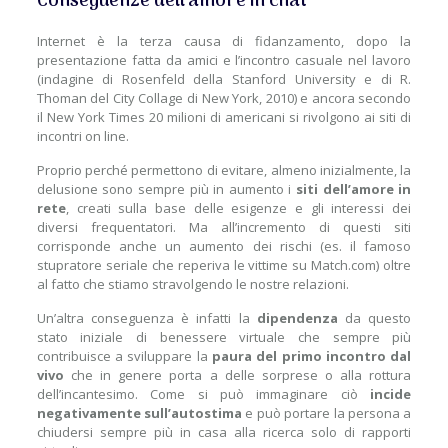
Conseguenze dell’amore in chat
Internet è la terza causa di fidanzamento, dopo la
presentazione fatta da amici e l’incontro casuale nel lavoro
(indagine di Rosenfeld della Stanford University e di R.
Thoman del City Collage di New York, 2010) e ancora secondo
il New York Times 20 milioni di americani si rivolgono ai siti di
incontri on line.
Proprio perché permettono di evitare, almeno inizialmente, la
delusione sono sempre più in aumento i
siti dell’amore in
rete
, creati sulla base delle esigenze e gli interessi dei
diversi frequentatori. Ma all’incremento di questi siti
corrisponde anche un aumento dei rischi (es. il famoso
stupratore seriale che reperiva le vittime su Match.com) oltre
al fatto che stiamo stravolgendo le nostre relazioni.
Un’altra conseguenza è infatti la
dipendenza
da questo
stato iniziale di benessere virtuale che sempre più
contribuisce a sviluppare la
paura del primo incontro dal
vivo
che in genere porta a delle sorprese o alla rottura
dell’incantesimo. Come si può immaginare ciò
incide
negativamente sull’autostima
e può portare la persona a
chiudersi sempre più in casa alla ricerca solo di rapporti