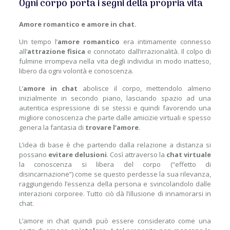
Ogni corpo porta i segni della propria vita
Amore romantico e amore in chat.
Un tempo l’
amore romantico
era intimamente connesso
all’
attrazione fisica
e connotato dall’irrazionalità. Il colpo di
fulmine irrompeva nella vita degli individui in modo inatteso,
libero da ogni volontà e conoscenza.
L’
amore in chat
abolisce il corpo, mettendolo almeno
inizialmente in secondo piano, lasciando spazio ad una
autentica espressione di se stessi e quindi favorendo una
migliore conoscenza che parte dalle amicizie virtuali e spesso
genera la fantasia di
trovare l’amore
.
L’idea di base è che partendo dalla relazione a distanza si
possano
evitare delusioni
. Così attraverso la
chat virtuale
la conoscenza si libera del corpo (“effetto di
disincarnazione”) come se questo perdesse la sua rilevanza,
raggiungendo l’essenza della persona e svincolandolo dalle
interazioni corporee. Tutto ciò dà l’illusione di innamorarsi in
chat.
L’amore in chat quindi può essere considerato come una