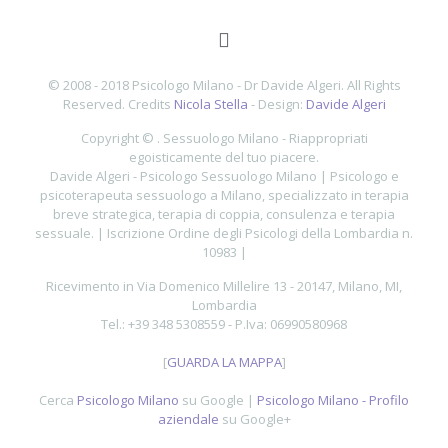
© 2008 - 2018 Psicologo Milano - Dr Davide Algeri. All Rights
Reserved. Credits
Nicola Stella
- Design:
Davide Algeri
Copyright ©
.
Sessuologo Milano - Riappropriati
egoisticamente del tuo piacere.
Davide Algeri - Psicologo Sessuologo Milano |
Psicologo e
psicoterapeuta sessuologo a Milano, specializzato in terapia
breve strategica, terapia di coppia, consulenza e terapia
sessuale. | Iscrizione Ordine degli Psicologi della Lombardia n.
10983 |
Ricevimento in
Via Domenico Millelire
13
-
20147
,
Milano
,
MI
,
Lombardia
Tel.:
+39 348 5308559
- P.Iva:
06990580968
[
GUARDA LA MAPPA
]
Cerca
Psicologo Milano
su Google |
Psicologo Milano - Profilo
aziendale
su Google+