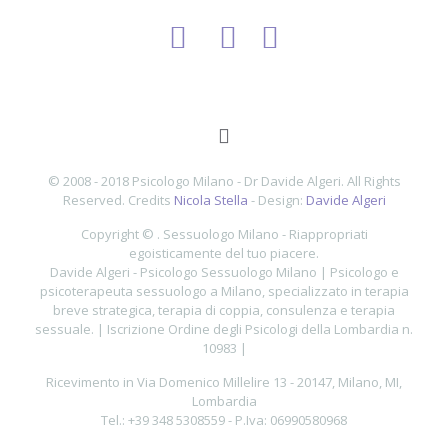
© 2008 - 2018 Psicologo Milano - Dr Davide Algeri. All Rights
Reserved. Credits
Nicola Stella
- Design:
Davide Algeri
Copyright ©
.
Sessuologo Milano - Riappropriati
egoisticamente del tuo piacere.
Davide Algeri - Psicologo Sessuologo Milano |
Psicologo e
psicoterapeuta sessuologo a Milano, specializzato in terapia
breve strategica, terapia di coppia, consulenza e terapia
sessuale. | Iscrizione Ordine degli Psicologi della Lombardia n.
10983 |
Ricevimento in
Via Domenico Millelire
13
-
20147
,
Milano
,
MI
,
Lombardia
Tel.:
+39 348 5308559
- P.Iva:
06990580968