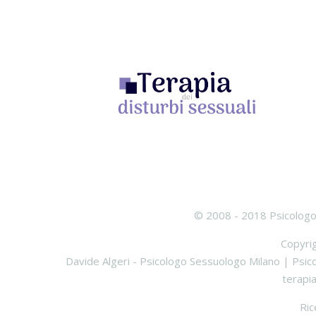
© 2008 - 2018 Psicologo 
Copyri
Davide Algeri - Psicologo Sessuologo Milano |
Psic
terapia
Ric